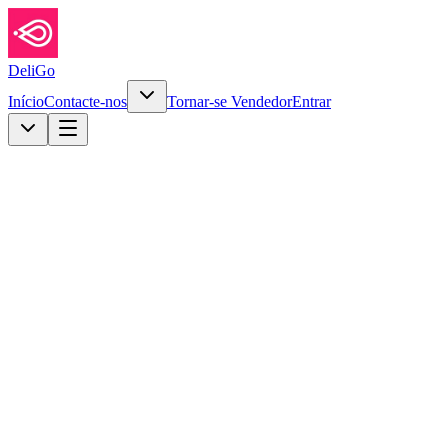
DeliGo
Início
Contacte-nos
Tornar-se Vendedor
Entrar